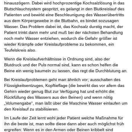
hinauszögern. Dabei wird hochprozentige Kochsalzlösung in das
Blutschlauchsystem gespritzt, es gelangt in den Blutkreislauf des
Patienten und bewirkt eine Beschleunigung des Wasserübertritts
aus dem Körpergewebe in die Blutbahn, es bindet sozusagen
Wasser. Das Problem dabei ist, das Kochsalz durstig macht, der
Patient trinkt dann mehr und muß bei der nächsten Behandlung
noch mehr Wasser entziehen, wodurch die Gefahr größer ist
wieder Krämpfe oder Kreislaufprobleme zu bekommen, ein
Teufelskreis also.
Wenn die Kreislaufverhältnisse in Ordnung sind, also der
Blutdruck und der Puls normal sind, kann es schon helfen die
Beine ein wenig baumeln zu lassen, das regt die Durchblutung an.
Bei Kreislaufproblemen geht man ähnlich vor; ausschalten des
Flüssigkeitsentzuges, Kopftieflage (die bewirkt das vor allem das
Gehirn wieder genug Blut zur Verfügung hat und erhöht die
Rückfüllung des Wassers aus den Beinen) und wenn nötig
„Volumengabe“, man läßt über die Maschine Wasser einlaufen um
den Kreislauf zu stabilisieren.
Im Laufe der Zeit lernt wohl jeder Patient welche Maßnahme für
ihn die beste ist, man sollte diese dann aber auch möglichst früh
ergreifen: Wenn es in den Armen oder Beinen kribbelt sind