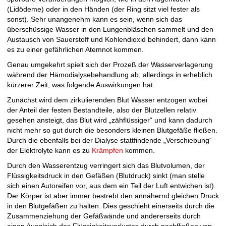
(Lidödeme) oder in den Händen (der Ring sitzt viel fester als
sonst). Sehr unangenehm kann es sein, wenn sich das
überschüssige Wasser in den Lungenbläschen sammelt und den
Austausch von Sauerstoff und Kohlendioxid behindert, dann kann
es zu einer gefährlichen Atemnot kommen.
Genau umgekehrt spielt sich der Prozeß der Wasserverlagerung
während der Hämodialysebehandlung ab, allerdings in erheblich
kürzerer Zeit, was folgende Auswirkungen hat:
Zunächst wird dem zirkulierenden Blut Wasser entzogen wobei
der Anteil der festen Bestandteile, also der Blutzellen relativ
gesehen ansteigt, das Blut wird „zähflüssiger“ und kann dadurch
nicht mehr so gut durch die besonders kleinen Blutgefäße fließen.
Durch die ebenfalls bei der Dialyse stattfindende „Verschiebung“
der Elektrolyte kann es zu
Krämpfen
kommen.
Durch den Wasserentzug verringert sich das Blutvolumen, der
Flüssigkeitsdruck in den Gefäßen (Blutdruck) sinkt (man stelle
sich einen Autoreifen vor, aus dem ein Teil der Luft entwichen ist).
Der Körper ist aber immer bestrebt den annähernd gleichen Druck
in den Blutgefäßen zu halten. Dies geschieht einerseits durch die
Zusammenziehung der Gefäßwände und andererseits durch