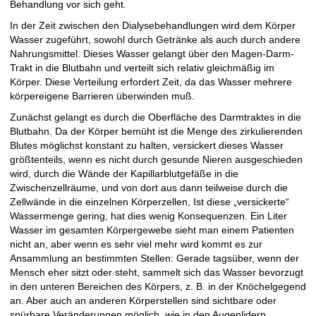
Behandlung vor sich geht.
In der Zeit zwischen den Dialysebehandlungen wird dem Körper
Wasser zugeführt, sowohl durch Getränke als auch durch andere
Nahrungsmittel. Dieses Wasser gelangt über den Magen-Darm-
Trakt in die Blutbahn und verteilt sich relativ gleichmäßig im
Körper. Diese Verteilung erfordert Zeit, da das Wasser mehrere
körpereigene Barrieren überwinden muß.
Zunächst gelangt es durch die Oberfläche des Darmtraktes in die
Blutbahn. Da der Körper bemüht ist die Menge des zirkulierenden
Blutes möglichst konstant zu halten, versickert dieses Wasser
größtenteils, wenn es nicht durch gesunde Nieren ausgeschieden
wird, durch die Wände der Kapillarblutgefäße in die
Zwischenzellräume, und von dort aus dann teilweise durch die
Zellwände in die einzelnen Körperzellen, Ist diese „versickerte“
Wassermenge gering, hat dies wenig Konsequenzen. Ein Liter
Wasser im gesamten Körpergewebe sieht man einem Patienten
nicht an, aber wenn es sehr viel mehr wird kommt es zur
Ansammlung an bestimmten Stellen: Gerade tagsüber, wenn der
Mensch eher sitzt oder steht, sammelt sich das Wasser bevorzugt
in den unteren Bereichen des Körpers, z. B. in der Knöchelgegend
an. Aber auch an anderen Körperstellen sind sichtbare oder
spürbare Veränderungen möglich, wie in den Augenlidern