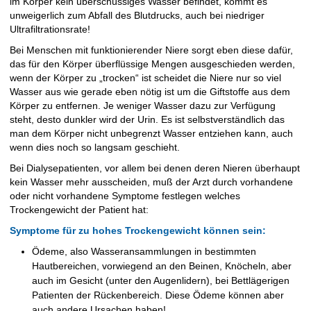
im Körper kein überschüssiges Wasser befindet, kommt es
unweigerlich zum Abfall des Blutdrucks, auch bei niedriger
Ultrafiltrationsrate!
Bei Menschen mit funktionierender Niere sorgt eben diese dafür,
das für den Körper überflüssige Mengen ausgeschieden werden,
wenn der Körper zu „trocken“ ist scheidet die Niere nur so viel
Wasser aus wie gerade eben nötig ist um die Giftstoffe aus dem
Körper zu entfernen. Je weniger Wasser dazu zur Verfügung
steht, desto dunkler wird der Urin. Es ist selbstverständlich das
man dem Körper nicht unbegrenzt Wasser entziehen kann, auch
wenn dies noch so langsam geschieht.
Bei Dialysepatienten, vor allem bei denen deren Nieren überhaupt
kein Wasser mehr ausscheiden, muß der Arzt durch vorhandene
oder nicht vorhandene Symptome festlegen welches
Trockengewicht der Patient hat:
Symptome für zu hohes Trockengewicht können sein:
Ödeme, also Wasseransammlungen in bestimmten
Hautbereichen, vorwiegend an den Beinen, Knöcheln, aber
auch im Gesicht (unter den Augenlidern), bei Bettlägerigen
Patienten der Rückenbereich. Diese Ödeme können aber
auch andere Ursachen haben!