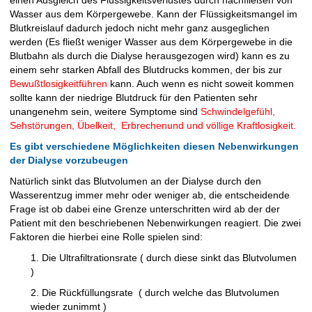
einen Ausgleich des Flüssigkeitsverlustes durch nachfließen von
Wasser aus dem Körpergewebe. Kann der Flüssigkeitsmangel im
Blutkreislauf dadurch jedoch nicht mehr ganz ausgeglichen
werden (Es fließt weniger Wasser aus dem Körpergewebe in die
Blutbahn als durch die Dialyse herausgezogen wird) kann es zu
einem sehr starken Abfall des Blutdrucks kommen, der bis zur
Bewußtlosigkeitführen
kann. Auch wenn es nicht soweit kommen
sollte kann der niedrige Blutdruck für den Patienten sehr
unangenehm sein, weitere Symptome sind
Schwindelgefühl,
Sehstörungen, Übelkeit, Erbrechenund
und
völlige Kraftlosigkeit.
Es gibt verschiedene Möglichkeiten diesen Nebenwirkungen
der Dialyse vorzubeugen
Natürlich sinkt das Blutvolumen an der Dialyse durch den
Wasserentzug immer mehr oder weniger ab, die entscheidende
Frage ist ob dabei eine Grenze unterschritten wird ab der der
Patient mit den beschriebenen Nebenwirkungen reagiert. Die zwei
Faktoren die hierbei eine Rolle spielen sind:
1. Die Ultrafiltrationsrate ( durch diese sinkt das Blutvolumen
)
2. Die Rückfüllungsrate ( durch welche das Blutvolumen
wieder zunimmt )